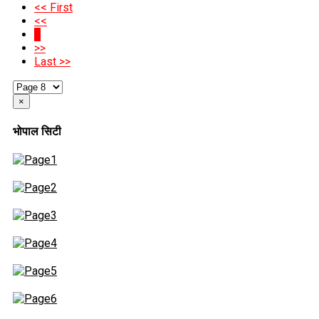
<< First
<<
8
>>
Last >>
×
भोपाल सिटी