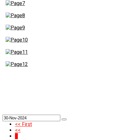
<< First
<<
8