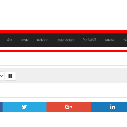
खेल
व्यापार
मनोरंजन
लाइफ-स्टाइल
टेक्नोलॉजी
स्वास्थ्य
ट्र