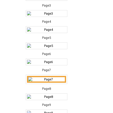
Page3
Page4
Page5
Page6
Page7
Page8
Page9