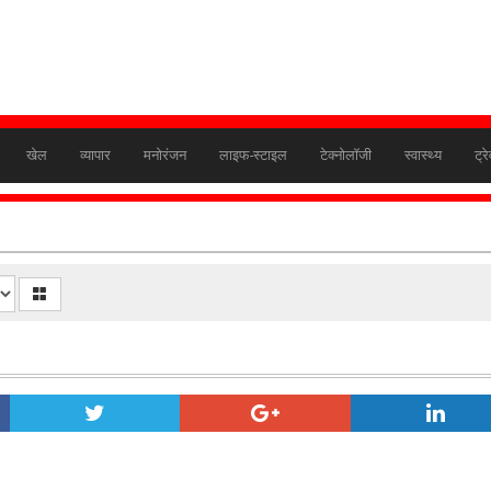
खेल
व्यापार
मनोरंजन
लाइफ-स्टाइल
टेक्नोलॉजी
स्वास्थ्य
ट्र