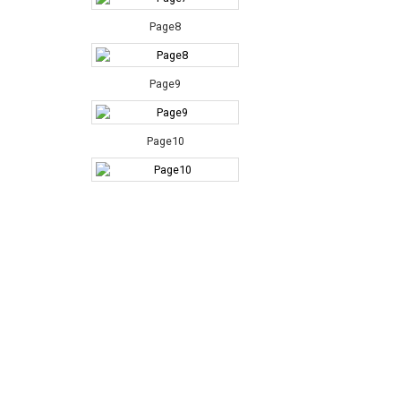
Page8
Page9
Page10