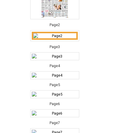
Page2
Page3
Page4
Page5
Page6
Page7