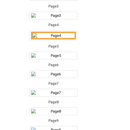
Page3
Page4
Page5
Page6
Page7
Page8
Page9