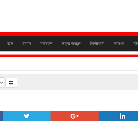
खेल
व्यापार
मनोरंजन
लाइफ-स्टाइल
टेक्नोलॉजी
स्वास्थ्य
ट्र