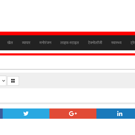
खेल
व्यापार
मनोरंजन
लाइफ-स्टाइल
टेक्नोलॉजी
स्वास्थ्य
ट्र