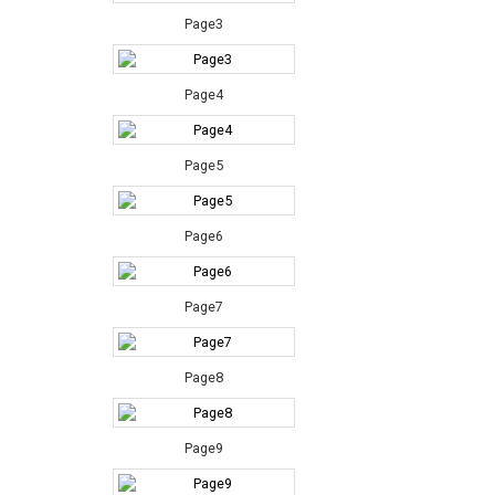
Page3
Page4
Page5
Page6
Page7
Page8
Page9