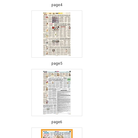
page4
page5
page6