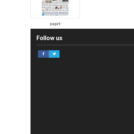
page9
Follow us
page10
page11