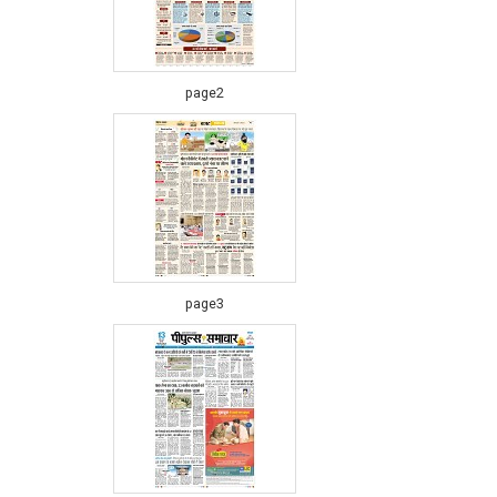
page2
page3