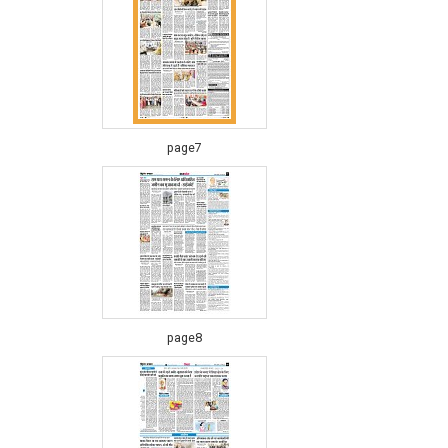
page7
page8