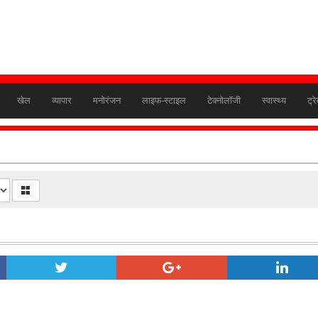
खेल
व्यापार
मनोरंजन
लाइफ-स्टाइल
टेक्नोलॉजी
स्वास्थ्य
ट्र