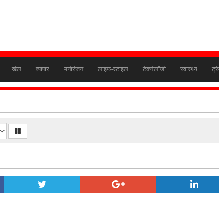
खेल
व्यापार
मनोरंजन
लाइफ-स्टाइल
टेक्नोलॉजी
स्वास्थ्य
ट्र