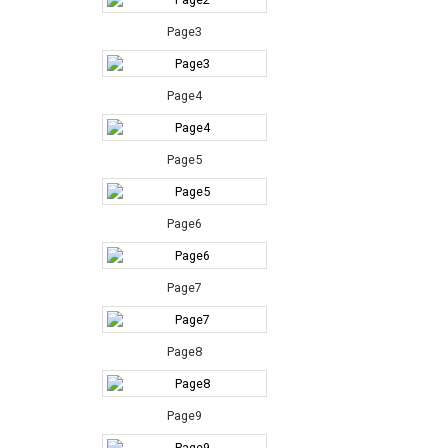
Page3
Page4
Page5
Page6
Page7
Page8
Page9