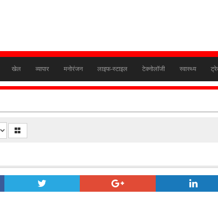
खेल
व्यापार
मनोरंजन
लाइफ-स्टाइल
टेक्नोलॉजी
स्वास्थ्य
ट्र