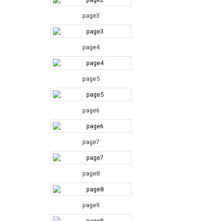
page3
page4
page5
page6
page7
page8
page9