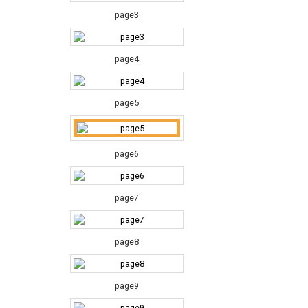
page3
page4
page5
page6
page7
page8
page9