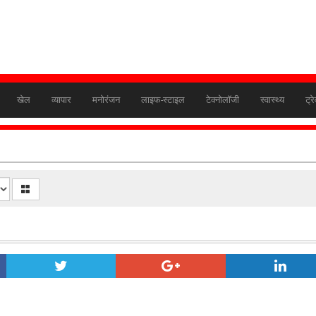
खेल
व्यापार
मनोरंजन
लाइफ-स्टाइल
टेक्नोलॉजी
स्वास्थ्य
ट्र