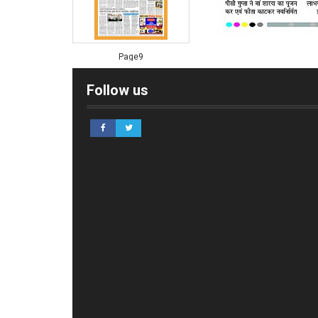
Page9
Follow us
Page10