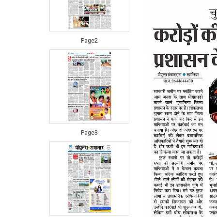
Page2
Page3