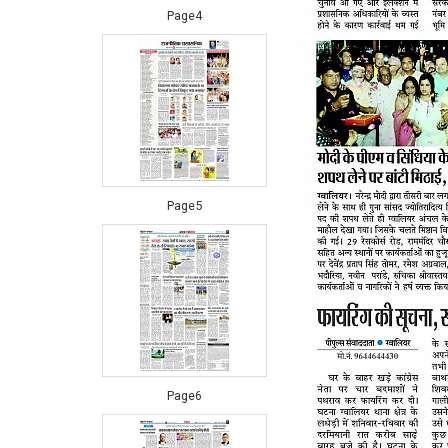
Page4
Page5
Page6