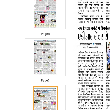
Page8
Page7