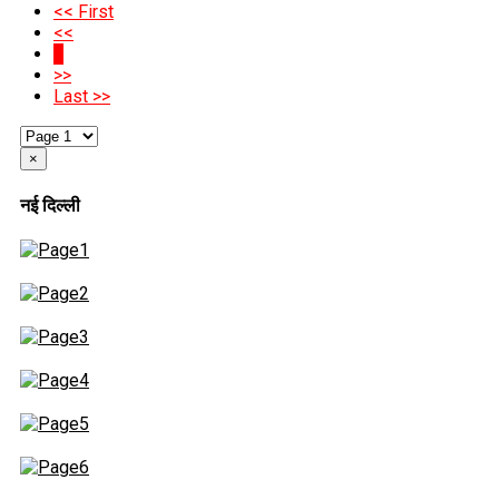
<< First
<<
1
>>
Last >>
×
नई दिल्ली