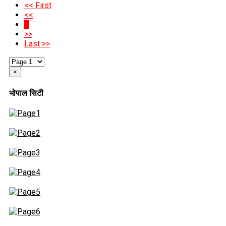
<< First
<<
1
>>
Last >>
×
भोपाल सिटी