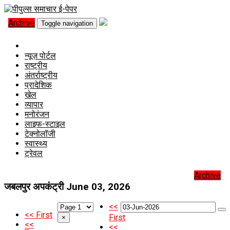
Archive
Toggle navigation
न्यूज़ पोर्टल
राष्ट्रीय
अंतर्राष्ट्रीय
प्रादेशिक
खेल
व्यापार
मनोरंजन
लाइफ-स्टाइल
टेक्नोलॉजी
स्वास्थ्य
ट्रेवल
Archive
जबलपुर अपकंट्री
June 03, 2026
<<
<< First
First
×
<<
<<