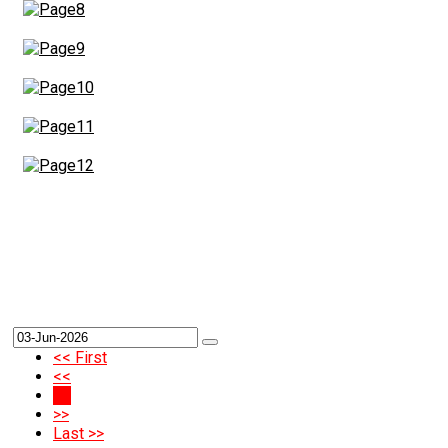
<< First
<<
10
>>
Last >>