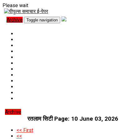
Please wait
Archive
Toggle navigation
न्यूज़ पोर्टल
राष्ट्रीय
अंतर्राष्ट्रीय
प्रादेशिक
खेल
व्यापार
मनोरंजन
लाइफ-स्टाइल
टेक्नोलॉजी
स्वास्थ्य
ट्रेवल
Archive
रतलाम सिटी Page: 10
June 03, 2026
<< First
<<